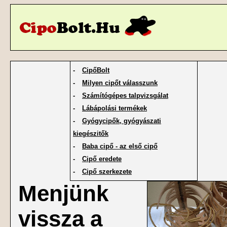
-
CipőBolt
-
Milyen cipőt válasszunk
-
Számítógépes talpvizsgálat
-
Lábápolási termékek
-
Gyógycipők, gyógyászati
kiegészitők
-
Baba cipő - az első cipő
-
Cipő eredete
-
Cipő szerkezete
Menjünk
vissza a