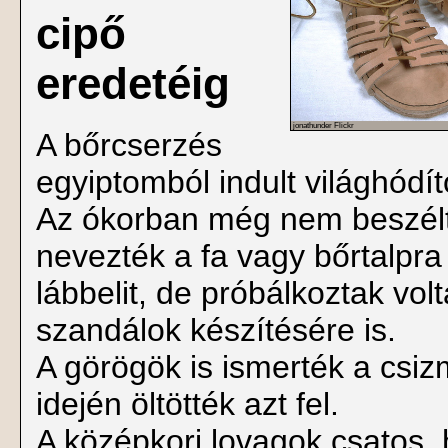
cipő
eredetéig
jonathunder Flickr
A bőrcserzés
egyiptomból indult világhódít
Az ókorban még nem beszélt
nevezték a fa vagy bőrtalpra e
lábbelit, de próbálkoztak vo
szandálok készítésére is.
A görögök is ismerték a csiz
idején öltötték azt fel.
A középkori lovagok csatos,