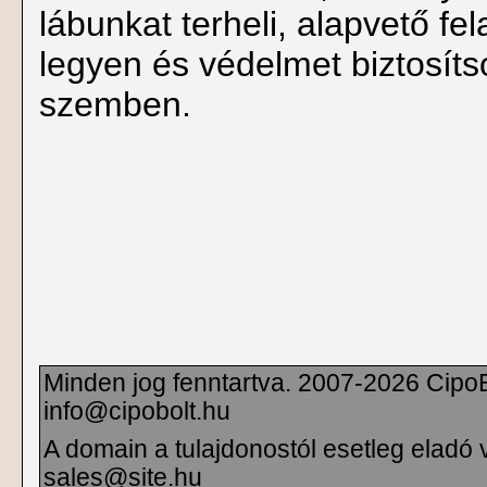
lábunkat terheli, alapvető f
legyen és védelmet biztosítso
szemben.
Minden jog fenntartva. 2007-2026 CipoBo
info@cipobolt.hu
A domain a tulajdonostól esetleg eladó
sales@site.hu