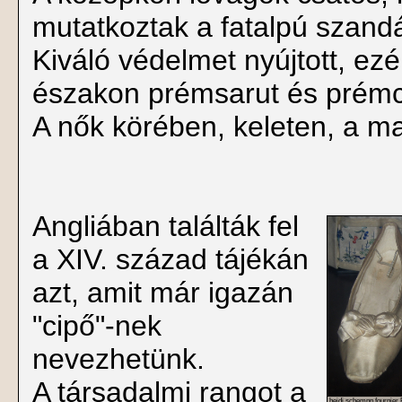
mutatkoztak a fatalpú szandál
Kiváló védelmet nyújtott, ezé
északon prémsarut és prémcs
A nők körében, keleten, a ma
Angliában találták fel
a XIV. század tájékán
azt, amit már igazán
"cipő"-nek
nevezhetünk.
A társadalmi rangot a
heidi schempp fournier 