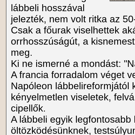
lábbeli hosszával
jelezték, nem volt ritka az 5
Csak a főurak viselhettek a
orrhosszúságút, a kisnemest 
meg.
Ki ne ismerné a mondást: "N
A francia forradalom véget ve
Napóleon lábbelireformjától 
kényelmetlen viseletek, felvá
cipellők.
A lábbeli egyik legfontosabb 
öltözködésünknek, testsúly